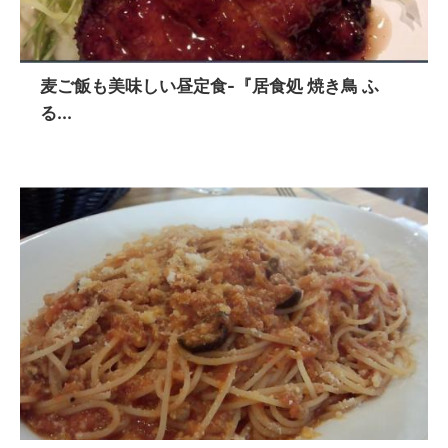
麦ご飯も美味しい昼定食-『居食処 焼き鳥 ふ
る...