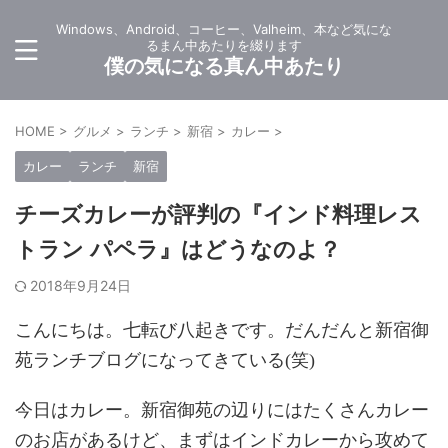
Windows、Android、コーヒー、Valheim、本など気にな
るまん中あたりを綴ります
僕の気になる真ん中あたり
HOME
>
グルメ
>
ランチ
>
新宿
>
カレー
>
カレー
ランチ
新宿
チーズカレーが評判の『インド料理レス
トラン パペラ』はどうなのよ？
2018年9月24日
こんにちは。七転び八起きです。だんだんと新宿御
苑ランチブログになってきている(笑)
今日はカレー。新宿御苑の辺りにはたくさんカレー
のお店があるけど、まずはインドカレーから攻めて