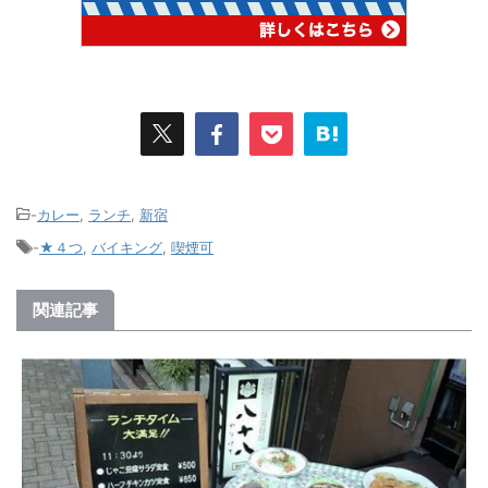
-
カレー
,
ランチ
,
新宿
-
★４つ
,
バイキング
,
喫煙可
関連記事