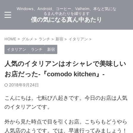
Windows、Android、コーヒー、Valheim、本など気にな
るまん中あたりを綴ります
僕の気になる真ん中あたり
HOME
>
グルメ
>
ランチ
>
新宿
>
イタリアン
>
イタリアン
ランチ
新宿
人気のイタリアンはオシャレで美味しい
お店だった-『comodo kitchen』-
2018年9月24日
こんにちは。七転び八起きです。今日のお店は人気
のイタリアンです。
外から見た時点で目を引くお店。こちらもどうやら
人気店のようです。では、早速行ってみましょう！