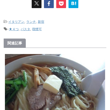
-
イタリアン
,
ランチ
,
新宿
-
★４つ
,
パスタ
,
喫煙可
関連記事