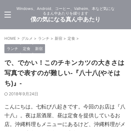
Windows、Android、コーヒー、Valheim、本など気にな
るまん中あたりを綴ります
僕の気になる真ん中あたり
HOME
>
グルメ
>
ランチ
>
新宿
>
定食
>
ランチ
定食
新宿
で、でかい！このチキンカツの大きさは
写真で表すのが難しい-『八十八(やそは
ち)』-
2018年9月24日
こんにちは。七転び八起きです。今回のお店は『八
十八』。夜は居酒屋、昼は定食を提供しているお
店。沖縄料理もメニューにあるけど、沖縄料理がメ