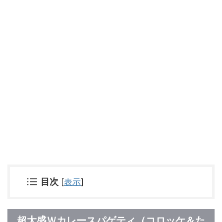
[
表示
]
目次
超大盛Ｗカレースパゲティ（コロッケ＆た