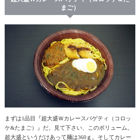
まご）
まずは1品目『超大盛Ｗカレースパゲティ（コロッ
ケ&たまご）』だ。見て下さい、このボリューム。
超大盛というだけあって麺は360ｇ。そしてカレー