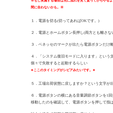
※もし実施する場合は先に流れを見て貰ってからやるよ
間に合わないかも。※
１．電源を切る(切ってあればOKです。)
２．電源とホームボタン長押し(両方とも離さない
３．ベネッセのマークが出たら電源ボタンだけ
４．「システム復旧モードに入ります」という文
個々で失敗すると起動するらしい
※ここのタイミングがシビアみたいです。※
５．工場出荷状態に戻しますか？という文字が
６．電源ボタンの横にある音量調節ボタンを1
移動したのを確認して、電源ボタンを押して指