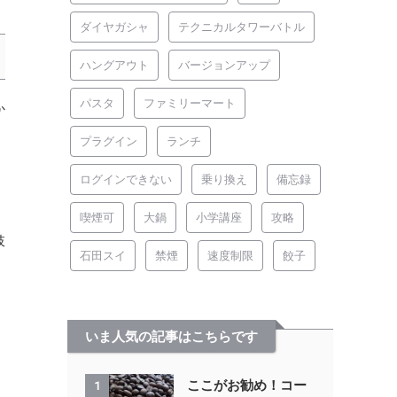
ダイヤガシャ
テクニカルタワーバトル
ハングアウト
バージョンアップ
パスタ
ファミリーマート
か
プラグイン
ランチ
し
ログインできない
乗り換え
備忘録
喫煙可
大鍋
小学講座
攻略
肢
石田スイ
禁煙
速度制限
餃子
いま人気の記事はこちらです
ここがお勧め！コー
1