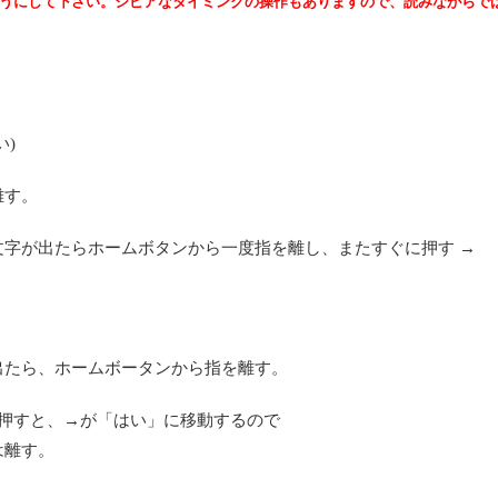
うにして下さい。シビアなタイミングの操作もありますので、読みながらで
)
離す。
字が出たらホームボタンから一度指を離し、またすぐに押す →
出たら、ホームボータンから指を離す。
回押すと、→が「はい」に移動するので
は離す。