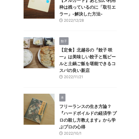
【メルカード】あと払い利用
枠は残っているのに「取引エ
ラー」-解決した方法-
2022/12/28
餃子
【定食】北越谷の『餃子 咲
一』は美味しい餃子と瓶ビー
ルと土鍋ご飯を堪能できるコ
スパの良い新店
2022/11/21
本
フリーランスの生き方論？
『ハードボイルドの経済学 プ
ロの殺し方教えます』から学
ぶプロの心得
2022/10/1