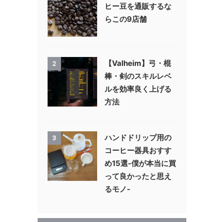
ヒー豆を通販するな
らこの9店舗
【Valheim】弓・棍
2
棒・剣のスキルレベ
ルを効率良く上げる
方法
ハンドドリップ用の
3
コーヒー器具おすす
め15選-僕が本当に買
って良かったと思え
るモノ-