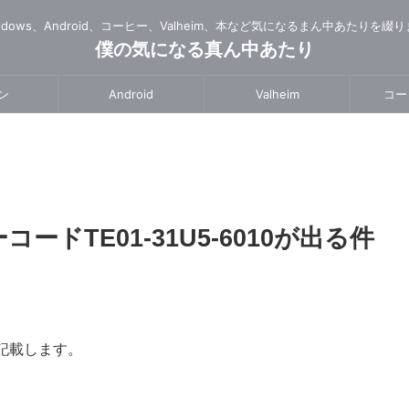
ndows、Android、コーヒー、Valheim、本など気になるまん中あたりを綴
僕の気になる真ん中あたり
ン
Android
Valheim
コー
ドTE01-31U5-6010が出る件
記載します。