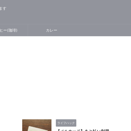
ります
ヒー(珈琲)
カレー
ライフハック