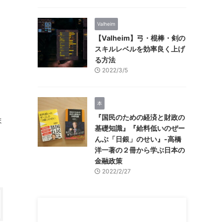
Valheim
【Valheim】弓・棍棒・剣の
スキルレベルを効率良く上げ
る方法
2022/3/5
本
『国民のための経済と財政の
ま
基礎知識』『給料低いのぜー
んぶ「日銀」のせい』-高橋
洋一著の２冊から学ぶ日本の
金融政策
2022/2/27