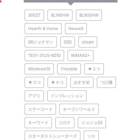
は
305ZT
BL190HW
BL900HW
Hearth & Home
Nexus5
SRジョナサン
SSD
steam
TE01-31U5-6010
WiMAX2+
Windows10
Y!mobile
★２つ
★３つ
★４つ
おすすめ
つけ麺
アプリ
インプレッション
エラーコード
オープンワールド
キーワード
コロナ
ジョジョSS
スターダストシューターズ
ソロ