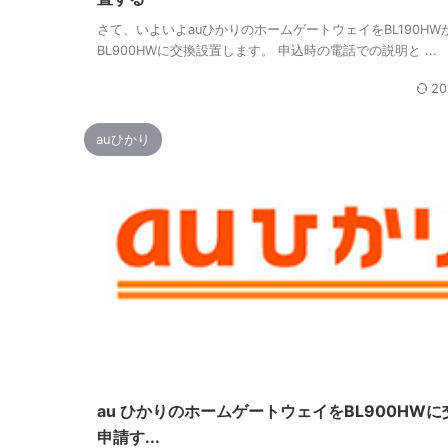
さて、いよいよauひかりのホームゲートウェイをBL190HW
BL900HWに交換設置します。 申込時の電話での説明と ...
20
auひかり
au ひかりのホームゲートウェイをBL900HWに
申請す...