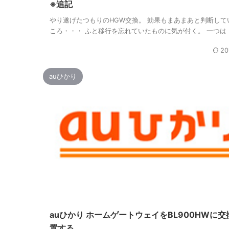
※追記
やり遂げたつもりのHGW交換。 効果もまあまあと判断して
ころ・・・ ふと移行を忘れていたものに気が付く。 一つは・ 
20
auひかり
auひかり ホームゲートウェイをBL900HWに交
置する