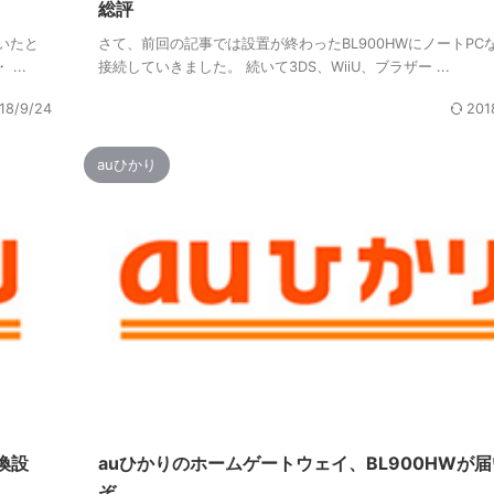
総評
いたと
さて、前回の記事では設置が終わったBL900HWにノートPC
...
接続していきました。 続いて3DS、WiiU、ブラザー ...
18/9/24
201
auひかり
換設
auひかりのホームゲートウェイ、BL900HWが
ぞ