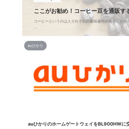
ここがお勧め！コーヒー豆を通販す
コーヒーというのは人それぞれの趣味趣向がある。だか
...
auひかり
auひかりのホームゲートウェイをBL900HW