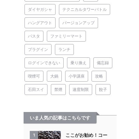
ダイヤガシャ
テクニカルタワーバトル
ハングアウト
バージョンアップ
パスタ
ファミリーマート
プラグイン
ランチ
ログインできない
乗り換え
備忘録
喫煙可
大鍋
小学講座
攻略
石田スイ
禁煙
速度制限
餃子
いま人気の記事はこちらです
ここがお勧め！コー
1