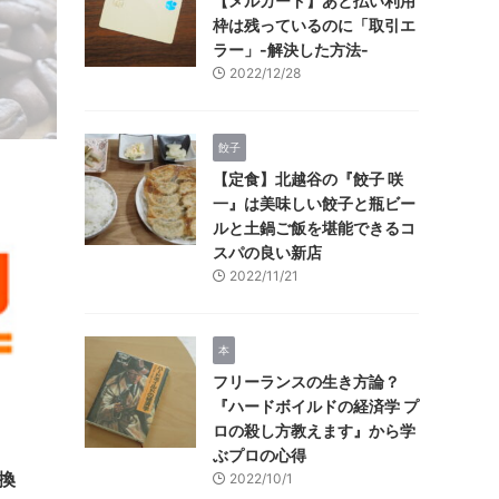
【メルカード】あと払い利用
枠は残っているのに「取引エ
ラー」-解決した方法-
2022/12/28
す
餃子
【定食】北越谷の『餃子 咲
一』は美味しい餃子と瓶ビー
ルと土鍋ご飯を堪能できるコ
スパの良い新店
2022/11/21
本
フリーランスの生き方論？
『ハードボイルドの経済学 プ
ロの殺し方教えます』から学
ぶプロの心得
交換
2022/10/1