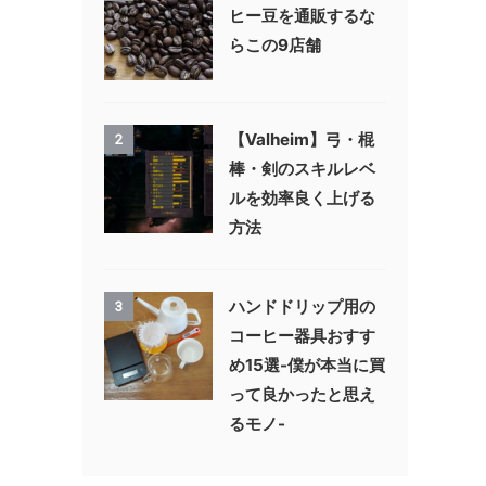
ヒー豆を通販するな
らこの9店舗
【Valheim】弓・棍
2
棒・剣のスキルレベ
ルを効率良く上げる
方法
ハンドドリップ用の
3
コーヒー器具おすす
め15選-僕が本当に買
って良かったと思え
るモノ-