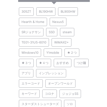
305ZT
BL190HW
BL900HW
Hearth & Home
Nexus5
SRジョナサン
SSD
steam
TE01-31U5-6010
WiMAX2+
Windows10
Y!mobile
★２つ
★３つ
★４つ
おすすめ
つけ麺
アプリ
インプレッション
エラーコード
オープンワールド
キーワード
コロナ
ジョジョSS
スターダストシューターズ
ソロ