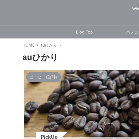
Wi
Blog Top
パソコ
HOME
>
auひかり
>
auひかり
コーヒー(珈琲)
PickUp