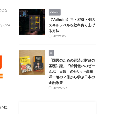
などを
Valheim
【Valheim】弓・棍棒・剣の
スキルレベルを効率良く上げ
8/9/24
る方法
2022/3/5
本
『国民のための経済と財政の
基礎知識』『給料低いのぜー
んぶ「日銀」のせい』-高橋
洋一著の２冊から学ぶ日本の
金融政策
2022/2/27
届いた