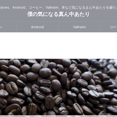
ndows、Android、コーヒー、Valheim、本など気になるまん中あたりを綴
僕の気になる真ん中あたり
ン
Android
Valheim
コー