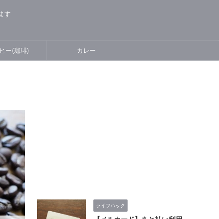
ります
ヒー(珈琲)
カレー
ライフハック