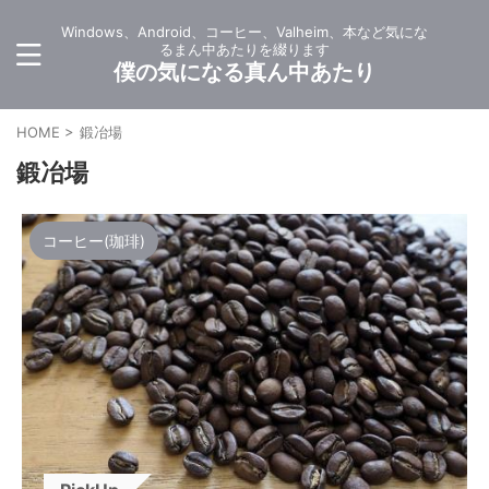
Windows、Android、コーヒー、Valheim、本など気にな
るまん中あたりを綴ります
僕の気になる真ん中あたり
HOME
>
鍛冶場
鍛冶場
コーヒー(珈琲)