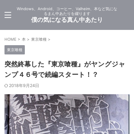
Windows、Android、コーヒー、Valheim、本など気にな
るまん中あたりを綴ります
僕の気になる真ん中あたり
HOME
>
本
>
東京喰種
>
東京喰種
突然終幕した『東京喰種』がヤングジャ
ンプ４６号で続編スタート！？
2018年9月24日