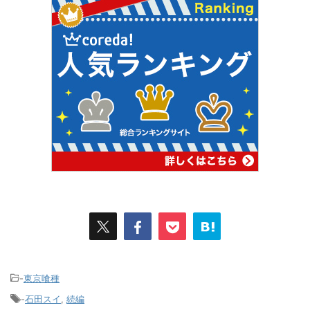
-
東京喰種
-
石田スイ
,
続編