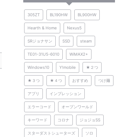
305ZT
BL190HW
BL900HW
Hearth & Home
Nexus5
SRジョナサン
SSD
steam
TE01-31U5-6010
WiMAX2+
Windows10
Y!mobile
★２つ
★３つ
★４つ
おすすめ
つけ麺
アプリ
インプレッション
エラーコード
オープンワールド
キーワード
コロナ
ジョジョSS
スターダストシューターズ
ソロ