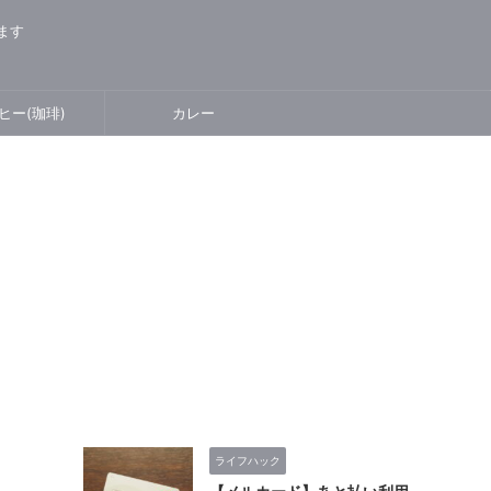
ります
ヒー(珈琲)
カレー
ライフハック