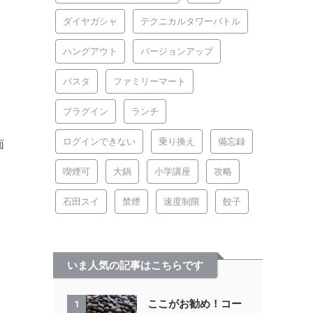
ダイヤガシャ
テクニカルタワーバトル
ハングアウト
バージョンアップ
パスタ
ファミリーマート
プラグイン
ランチ
ログインできない
乗り換え
備忘録
面
喫煙可
大鍋
小学講座
攻略
石田スイ
禁煙
速度制限
餃子
いま人気の記事はこちらです
ここがお勧め！コー
1