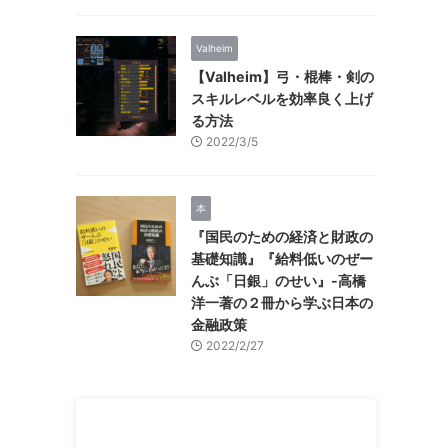
Valheim
【Valheim】弓・棍棒・剣の
スキルレベルを効率良く上げ
る方法
2022/3/5
本
『国民のための経済と財政の
基礎知識』『給料低いのぜー
んぶ「日銀」のせい』-高橋
洋一著の２冊から学ぶ日本の
金融政策
2022/2/27