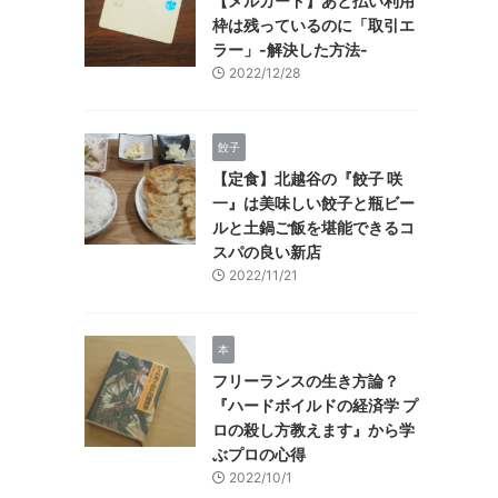
【メルカード】あと払い利用
枠は残っているのに「取引エ
ラー」-解決した方法-
2022/12/28
餃子
【定食】北越谷の『餃子 咲
一』は美味しい餃子と瓶ビー
ルと土鍋ご飯を堪能できるコ
スパの良い新店
2022/11/21
本
フリーランスの生き方論？
『ハードボイルドの経済学 プ
ロの殺し方教えます』から学
ぶプロの心得
2022/10/1