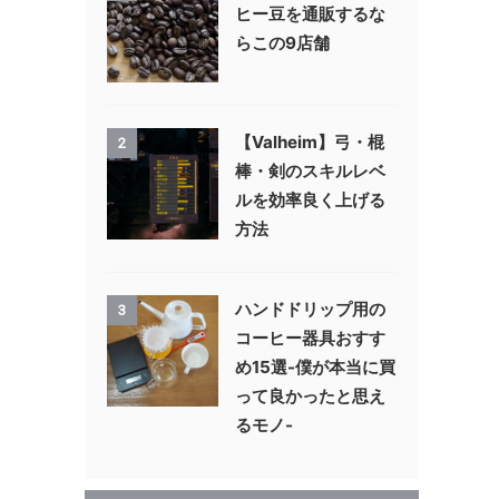
ヒー豆を通販するな
らこの9店舗
【Valheim】弓・棍
2
棒・剣のスキルレベ
ルを効率良く上げる
方法
ハンドドリップ用の
3
コーヒー器具おすす
め15選-僕が本当に買
って良かったと思え
るモノ-